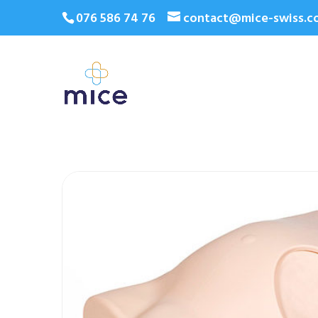
076 586 74 76
contact@mice-swiss.c